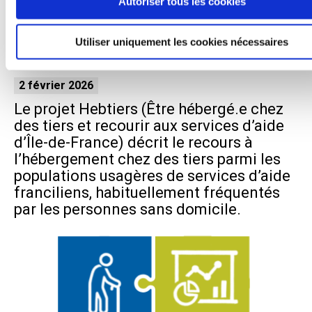
Autoriser tous les cookies
Hebtiers – Être hébergé chez
des tiers et recourir aux
Utiliser uniquement les cookies nécessaires
services d’aide
2 février 2026
Le projet Hebtiers (Être hébergé.e chez
des tiers et recourir aux services d’aide
d’Île-de-France) décrit le recours à
l’hébergement chez des tiers parmi les
populations usagères de services d’aide
franciliens, habituellement fréquentés
par les personnes sans domicile.