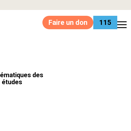
Faire un don
115
blématiques des
s études