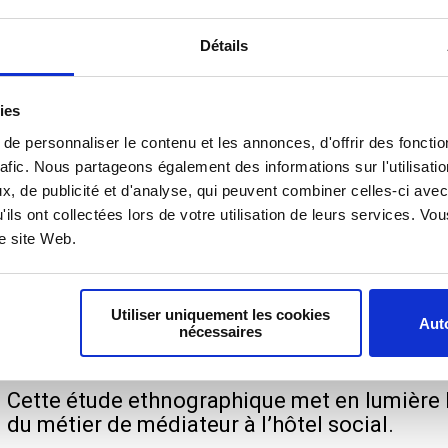
Cette enquête a été menée dans les CHU/CH
quatre associations partenaires du projet (
Détails
SOS). Elle a pour objectif de décrire les si
difficultés auxquelles ceux-ci sont confront
logement.
ies
e personnaliser le contenu et les annonces, d'offrir des fonctio
rafic. Nous partageons également des informations sur l'utilisati
, de publicité et d'analyse, qui peuvent combiner celles-ci avec
'ils ont collectées lors de votre utilisation de leurs services. V
re site Web.
Utiliser uniquement les cookies
Auto
Médiation – Ethnographie des équi
nécessaires
24 février 2025
Cette étude ethnographique met en lumière la 
du métier de médiateur à l’hôtel social.