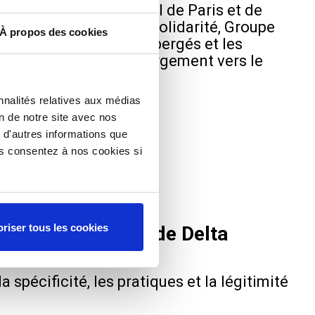
RS/CHS du Samusocial de Paris et de
Aurore, CASP, Emmaüs Solidarité, Groupe
À propos des cookies
tuations des ménages hébergés et les
és pour sortir de l’hébergement vers le
nnalités relatives aux médias
on de notre site avec nos
 d'autres informations que
ous consentez à nos cookies si
riser tous les cookies
pes de médiation de Delta
spécificité, les pratiques et la légitimité