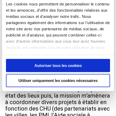
acteur à part entière de la société.
Les cookies nous permettent de personnaliser le contenu
Nous devons faire en sorte que son
et les annonces, d'offrir des fonctionnalités relatives aux
intérêt supérieur soit considéré dans
médias sociaux et d'analyser notre trafic. Nous
toute décision qui le concerne.
partageons également des informations sur l'utilisation de
La mission consiste à promouvoir et
notre site avec nos partenaires de médias sociaux, de
défendre les droits de l’enfant garantis
publicité et d'analyse, qui peuvent combiner celles-ci
par la Convention internationale des
avec d'autres informations que vous leur avez fournies
droits de l’enfant et à mettre en place les
ou qu'ils ont collectées lors de votre utilisation de leurs
moyens nécessaires à une prise en
services. Vous consentez à nos cookies si vous
charge globale des enfants, et des
continuez à utiliser notre site Web.
familles, en étant une « personne
Autoriser tous les cookies
ressource » pour les équipes des six
centres d’hébergement d’urgence.
Utiliser uniquement les cookies nécessaires
Evidemment, nous commençons par un
état des lieux puis, la mission m’amènera
à coordonner divers projets à établir en
fonction des CHU (des partenariats avec
les villes, les PMI, l’Aide sociale à