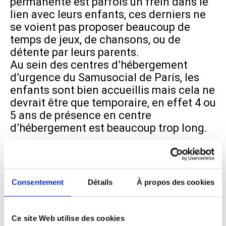
permanente est parfois un frein dans le
lien avec leurs enfants, ces derniers ne
se voient pas proposer beaucoup de
temps de jeux, de chansons, ou de
détente par leurs parents.
Au sein des centres d’hébergement
d’urgence du Samusocial de Paris, les
enfants sont bien accueillis mais cela ne
devrait être que temporaire, en effet 4 ou
5 ans de présence en centre
d’hébergement est beaucoup trop long.
Quelles sont vos
missions ?
Consentement
Détails
À propos des cookies
L’enfant est une personne, sujet de droit,
Ce site Web utilise des cookies