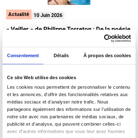
Actualité
10 Juin 2026
« Veiller » de Philippe Torreton : De la poésie
pour raconter nos maraudes
Consentement
Détails
À propos des cookies
Ce site Web utilise des cookies
Les cookies nous permettent de personnaliser le contenu
et les annonces, d'offrir des fonctionnalités relatives aux
Événement
5 Juin 2026
médias sociaux et d'analyser notre trafic. Nous
partageons également des informations sur l'utilisation de
Le festival des Alchimistes revient pour sa
notre site avec nos partenaires de médias sociaux, de
seconde édition
publicité et d'analyse, qui peuvent combiner celles-ci
avec d'autres informations que vous leur avez fournies