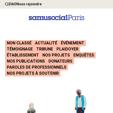
SIAO
Nous rejoindre
NON CLASSÉ
ACTUALITÉ
ÉVÉNEMENT
TÉMOIGNAGE
TRIBUNE
PLAIDOYER
ÉTABLISSEMENT
NOS PROJETS
ENQUÊTES
NOS PUBLICATIONS
DONATEURS
PAROLES DE PROFESSIONNELS
NOS PROJETS À SOUTENIR