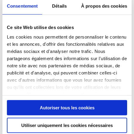
Consentement
Détails
À propos des cookies
Pour formuler une demande en LAM,
consultez la note d’information
Ce site Web utilise des cookies
En savoir plus
Les cookies nous permettent de personnaliser le contenu
et les annonces, d'offrir des fonctionnalités relatives aux
médias sociaux et d'analyser notre trafic. Nous
partageons également des informations sur l'utilisation de
notre site avec nos partenaires de médias sociaux, de
publicité et d'analyse, qui peuvent combiner celles-ci
avec d'autres informations que vous leur avez fournies
ou qu'ils ont collectées lors de votre utilisation de leurs
L’Équipe Mobile de Lutte
services. Vous consentez à nos cookies si vous
continuez à utiliser notre site Web.
contre la Tuberculose
Autoriser tous les cookies
(EMLT)
Utiliser uniquement les cookies nécessaires