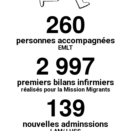
2
6
0
personnes accompagnées
EMLT
2
9
9
7
premiers bilans infirmiers
réalisés pour la Mission Migrants
1
3
9
nouvelles adminssions