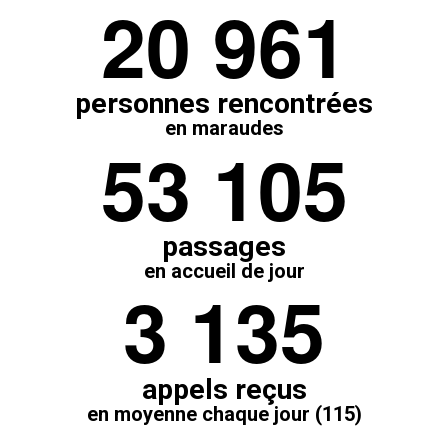
2
0
9
6
1
personnes rencontrées
en maraudes
5
3
1
0
5
passages
en accueil de jour
3
1
3
5
appels reçus
en moyenne chaque jour (115)