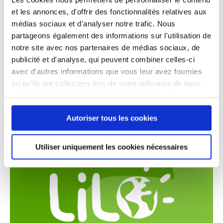
des cagnottes solidaires au profit du
et les annonces, d'offrir des fonctionnalités relatives aux
Samusocial de Paris pour chacun de vos
médias sociaux et d'analyser notre trafic. Nous
événements solidaires (anniversaire,
partageons également des informations sur l'utilisation de
mariage, naissance, défi sportif, …).
notre site avec nos partenaires de médias sociaux, de
publicité et d'analyse, qui peuvent combiner celles-ci
avec d'autres informations que vous leur avez fournies
ou qu'ils ont collectées lors de votre utilisation de leurs
services. Vous consentez à nos cookies si vous
continuez à utiliser notre site Web.
Autoriser tous les cookies
Utiliser uniquement les cookies nécessaires