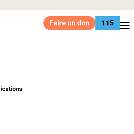
Faire un don
115
ications