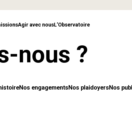
missions
Agir avec nous
l’Observatoire
s-nous ?
histoire
Nos engagements
Nos plaidoyers
Nos publ