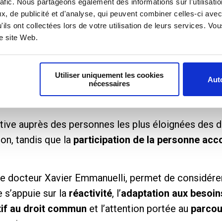
rafic. Nous partageons également des informations sur l'utilisati
, de publicité et d'analyse, qui peuvent combiner celles-ci avec
'ils ont collectées lors de votre utilisation de leurs services. V
re site Web.
Utiliser uniquement les cookies
Auto
nécessaires
arnent dans dix principes d’intervention communs
ive auprès des personnes les plus éloignées des dis
ion, tandis que la
participation de la personne a
 le docteur
Xavier Emmanuelli
, permet de considér
 s’appuie sur la
réactivité
, l’
adaptation aux besoin
ctif au droit commun
et l’attention portée au
parcou