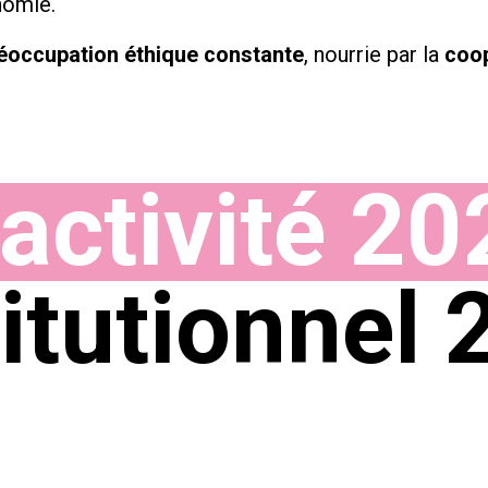
nomie.
éoccupation éthique constante
, nourrie par la
coop
activité 20
titutionnel