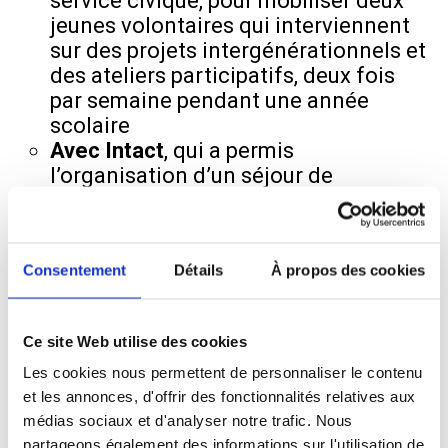
service civique, pour mobiliser deux
jeunes volontaires qui interviennent
sur des projets intergénérationnels et
des ateliers participatifs, deux fois
par semaine pendant une année
scolaire
Avec Intact
, qui a permis
l’organisation d’un séjour de
vacances à Vertou en octobre,
favorisant la découverte d’un
environnement apaisant et stimulant
Consentement
Détails
À propos des cookies
pour les résident(e)s.
Ces actions participent à la mise en
oeuvre du modèle d’«être chez soi», tel
Ce site Web utilise des cookies
que décrit par Yann Benoist (2022), qui
Les cookies nous permettent de personnaliser le contenu
souligne l’importance de l’équilibre entre
et les annonces, d'offrir des fonctionnalités relatives aux
autonomie privative et appartenance
médias sociaux et d'analyser notre trafic. Nous
communautaire.
partageons également des informations sur l'utilisation de