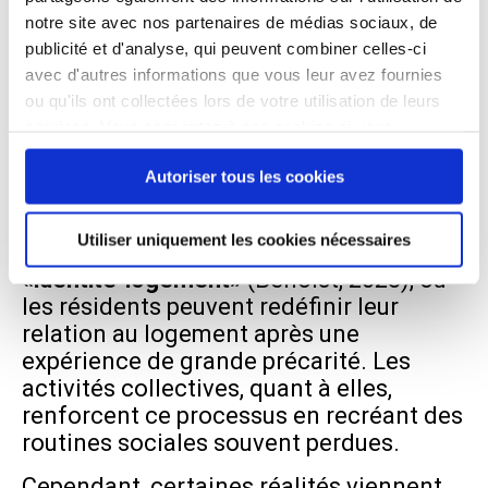
notre site avec nos partenaires de médias sociaux, de
publicité et d'analyse, qui peuvent combiner celles-ci
Un chez-soi adaptable à des besoins
avec d'autres informations que vous leur avez fournies
diversifiés
ou qu'ils ont collectées lors de votre utilisation de leurs
services. Vous consentez à nos cookies si vous
La pension de famille permet aux
continuez à utiliser notre site Web.
résidents de bénéficier d’un logement
Autoriser tous les cookies
individuel tout en accédant à un espace
collectif si besoin. Cette approche
Utiliser uniquement les cookies nécessaires
correspond à l’idée d’établir une
«
identité-logement»
(Benoist, 2023), où
les résidents peuvent redéfinir leur
relation au logement après une
expérience de grande précarité. Les
activités collectives, quant à elles,
renforcent ce processus en recréant des
routines sociales souvent perdues.
Cependant, certaines réalités viennent