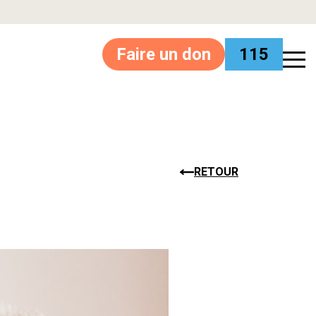
Faire un don
115
RETOUR