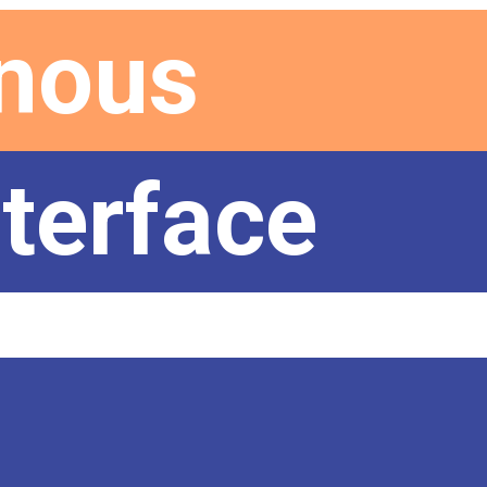
 nous
terface