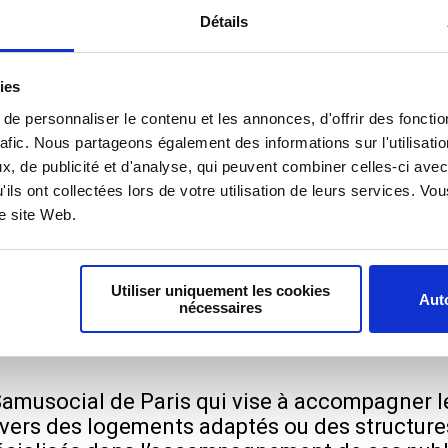
andissante des plus âgés expliquent ces chif
Détails
onomie des personnes, leur trouver des solutio
n état de santé fréquemment dégradé, et une 
ies
lus adaptées. Mais très marquées par la vie à
e personnaliser le contenu et les annonces, d'offrir des fonctio
e minimum légal pour y accéder (60 ans). S’ajo
rafic. Nous partageons également des informations sur l'utilisati
 comportement mais aussi de cohésion liés à
, de publicité et d'analyse, qui peuvent combiner celles-ci avec
EHPAD étant de 85 ans.
'ils ont collectées lors de votre utilisation de leurs services. V
re site Web.
face : une expéri
Utiliser uniquement les cookies
Auto
nécessaires
 Samusocial de Paris qui vise à accompagner l
p vers des logements adaptés ou des structur