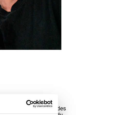
nts au 115 de Paris et des
traite des générations du