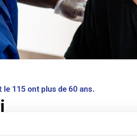
le 115 ont plus de 60 ans.
i
résentent aujourd’hui plus de 18% des appela
bergement (données 2018). L’arrivée à la re