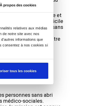
fres.
À propos des cookies
ns pour sortir de la rue et
autonomie parfois difficile
 la rue, les personnes sans
nnalités relatives aux médias
ute la réticence des
on de notre site avec nos
 la différence d’âge entre
 d'autres informations que
ous consentez à nos cookies si
mentation
riser tous les cookies
es personnes sans abri
es médico-sociales.