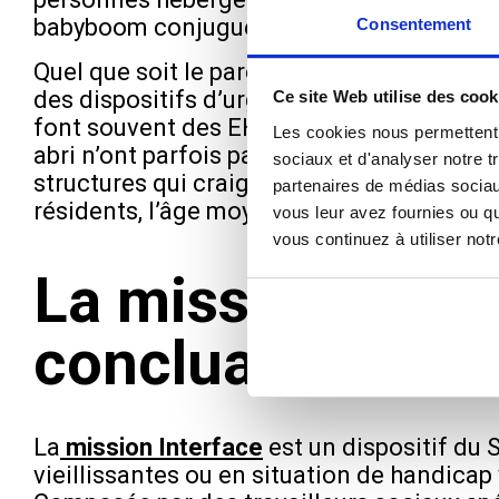
babyboom conjuguée à la précarisation gr
Consentement
Quel que soit le parcours et le degré d’aut
des dispositifs d’urgence est complexe. U
Ce site Web utilise des cook
font souvent des EHPAD les solutions les p
Les cookies nous permettent d
abri n’ont parfois pas encore atteint l’âg
sociaux et d'analyser notre t
structures qui craignent des problèmes de
partenaires de médias sociaux
résidents, l’âge moyen d’entrée dans un 
vous leur avez fournies ou qu
vous continuez à utiliser not
La mission Inter
concluante
La
mission Interface
est un dispositif du
vieillissantes ou en situation de handica