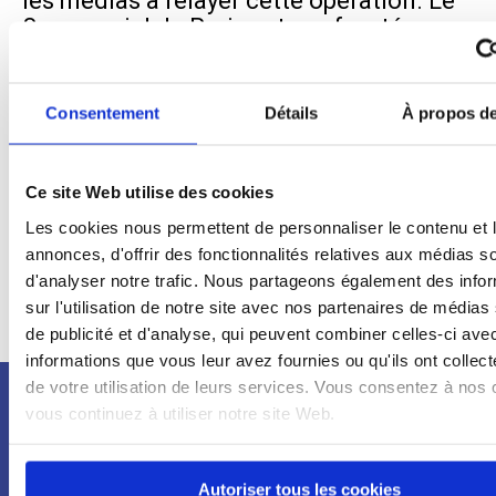
les médias à relayer cette opération. Le
Samusocial de Paris est confronté
quotidiennement aux besoins des
personnes sans abri, dont la situation de
précarité s’est encore aggravée depuis le
Consentement
Détails
À propos de
début de […]
Ce site Web utilise des cookies
Les cookies nous permettent de personnaliser le contenu et 
annonces, d'offrir des fonctionnalités relatives aux médias s
Page 3 sur 3
«
1
2
3
d'analyser notre trafic. Nous partageons également des info
sur l'utilisation de notre site avec nos partenaires de médias
de publicité et d'analyse, qui peuvent combiner celles-ci ave
informations que vous leur avez fournies ou qu'ils ont collect
de votre utilisation de leurs services. Vous consentez à nos 
vous continuez à utiliser notre site Web.
Newsletter
Autoriser tous les cookies