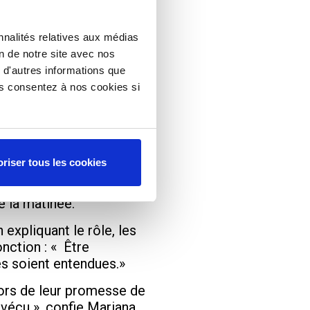
nt les personnes
ts et mettant en lumière
nnalités relatives aux médias
parole de ceux qui n’ont
on de notre site avec nos
 d'autres informations que
ous consentez à nos cookies si
ours Catholique, France
·es, de mieux
riser tous les cookies
ipant lors d’une
né la matinée.
 expliquant le rôle, les
nction : « Être
es soient entendues.»
lors de leur promesse de
i vécu », confie Mariana