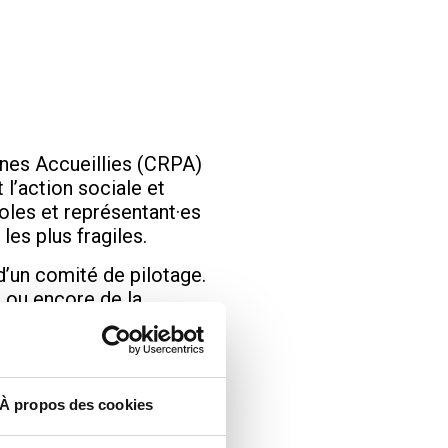
nnes Accueillies (CRPA)
 l’action sociale et
voles et représentant·es
les plus fragiles.
d’un comité de pilotage.
, ou encore de la
t et Mélanie Gros, du
ives – permettent à
À propos des cookies
nos voix comptent