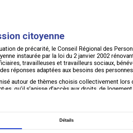
ession citoyenne
uation de précarité, le Conseil Régional des Perso
yenne instaurée par la loi du 2 janvier 2002 rénovant
iciaires, travailleuses et travailleurs sociaux, béné
re des réponses adaptées aux besoins des personnes 
ganisé autour de thèmes choisis collectivement lors 
nt·es, qu’il s’agisse d’accès aux droits, de logement
 lors de cette dernière session. Archibald Lorfanfan
s dans l’organisation des plénières.
es libres, groupes de travail, restitutions collect
Détails
recommandations concrètes. « C’est un endroit où 
didate pour 2025.