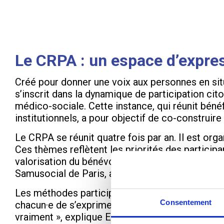
Le CRPA : un espace d’expr
Créé pour donner une voix aux personnes en sit
s’inscrit dans la dynamique de participation cito
médico-sociale. Cette instance, qui réunit bénéf
institutionnels, a pour objectif de co-construi
Le CRPA se réunit quatre fois par an. Il est or
Ces thèmes reflètent les priorités des participa
valorisation du bénévolat, comme c’était le cas
Samusocial de Paris, accompagnent les délégué
Les méthodes participatives employées – échang
Consentement
chacun·e de s’exprimer et de contribuer à des 
vraiment », explique Eloïse, participante et can