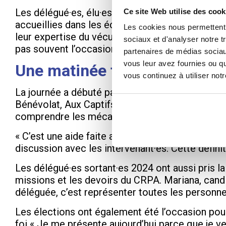
Les délégué·es, élu·es pour un mandat d’un an re
Ce site Web utilise des cook
accueillies dans les échanges avec les pouvoirs 
Les cookies nous permettent d
leur expertise du vécu. « Être déléguée, c’est plu
sociaux et d'analyser notre t
pas souvent l’occasion de s’exprimer », soulign
partenaires de médias sociaux
vous leur avez fournies ou qu
Une matinée tournée vers la 
vous continuez à utiliser not
La journée a débuté par un forum des associat
Bénévolat, Aux Captifs la Libération, l’Armée d
comprendre les mécanismes du bénévolat.
« C’est une aide faite avec le cœur, mais c’est au
discussion avec les intervenant·es. Cette définit
Les délégué·es sortant·es 2024 ont aussi pris la 
missions et les devoirs du CRPA. Mariana, candi
déléguée, c’est représenter toutes les personnes
Les élections ont également été l’occasion pou
foi « Je me présente aujourd’hui parce que je veu