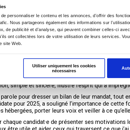
nouvelable, jouent un rôle clé. Ils·elles représente
ies
publics et les associations, défendant leurs intérê
e personnaliser le contenu et les annonces, d'offrir des fonctio
s qu’un rôle : c’est une mission, celle de porter la 
rafic. Nous partageons également des informations sur l'utilisati
e Mariana, candidate aux élections de 2025.
, de publicité et d'analyse, qui peuvent combiner celles-ci avec
'ils ont collectées lors de votre utilisation de leurs services. V
découverte et les élections
re site Web.
ions, réunissant des acteurs engagés comme le Sec
u Salut et Bénénova. L’occasion pour les participant
Utiliser uniquement les cookies
Auto
nécessaires
ssi une façon de se sentir utile », partage un partic
ion, simple et sincère, illustre l’esprit qui a imprég
parole pour dresser un bilan de leur mandat, tout en
date pour 2025, a souligné l’importance de cette fo
 hébergées, porter leurs voix et veiller à ce qu’ell
r chaque candidat·e de présenter ses motivations 
x être utile et aider ceux qui traversent ce que j’a