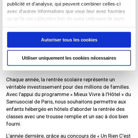
exiguïté des chambres, absence d’espace d’intimité,
publicité et d'analyse, qui peuvent combiner celles-ci
quasi impossibilité de recevoir des visites, difficultés
avec d'autres informations que vous leur avez fournies
pour préparer les repas – et les familles disposent de
ou qu'ils ont collectées lors de votre utilisation de leurs
peu de moyens pour subvenir aux besoins de leurs
services. Vous consentez à nos cookies si vous
enfants en matériel scolaire.
continuez à utiliser notre site Web.
Autoriser tous les cookies
Des fournitures scolaires
Utiliser uniquement les cookies nécessaires
onéreuses
Chaque année, la rentrée scolaire représente un
véritable investissement pour des millions de familles.
Avec l’appui du programme « Mieux Vivre à l’Hôtel » du
Samusocial de Paris, nous souhaitons permettre aux
enfants hébergés en hôtels d’aborder la rentrée des
classes avec une trousse remplie et un sac à dos bien
fourni.
L’année dernière, grâce au concours de « Un Rien C’est