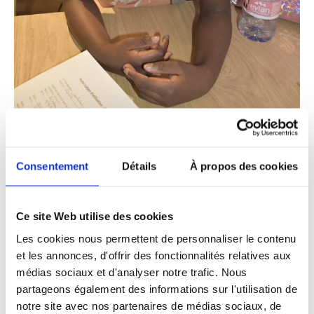
Consentement
Détails
À propos des cookies
Les enfants à l’hôtel
Plus de de 21 000 enfants grandissent actuellement en
Ce site Web utilise des cookies
hôtel sociaux avec leur famille en Île-de-France. Ce
Les cookies nous permettent de personnaliser le contenu
type d’hébergement devait être une solution
et les annonces, d'offrir des fonctionnalités relatives aux
transitoire pour les familles, avant qu’elles ne puissent
médias sociaux et d'analyser notre trafic. Nous
être orientées vers un logement pérenne.
partageons également des informations sur l'utilisation de
Les conditions de vie à l’hôtel sont très difficiles :
notre site avec nos partenaires de médias sociaux, de