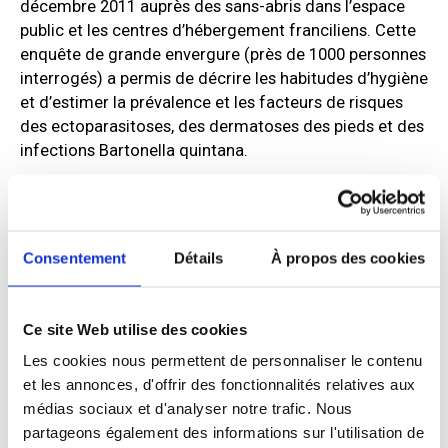
décembre 2011 auprès des sans-abris dans l’espace
public et les centres d’hébergement franciliens. Cette
enquête de grande envergure (près de 1000 personnes
interrogés) a permis de décrire les habitudes d’hygiène
et d’estimer la prévalence et les facteurs de risques
des ectoparasitoses, des dermatoses des pieds et des
infections Bartonella quintana.
HYTPEAC (HYgiène de la Tête aux Pieds :
Ectoparasitoses et Affections Cutanées) is a cross-
sectional survey conducted between October and
Consentement
Détails
À propos des cookies
December 2011 among homeless people in public
spaces and shelters in the Ile-de-France region. This
large-scale survey (nearly 1,000 people involved)
Ce site Web utilise des cookies
described the hygiene behaviour and estimated the
prevalence and associated risk factors for
Les cookies nous permettent de personnaliser le contenu
ectoparasitosis, foot dermatitis and Bartonella
et les annonces, d'offrir des fonctionnalités relatives aux
quintana infections.
médias sociaux et d'analyser notre trafic. Nous
partageons également des informations sur l'utilisation de