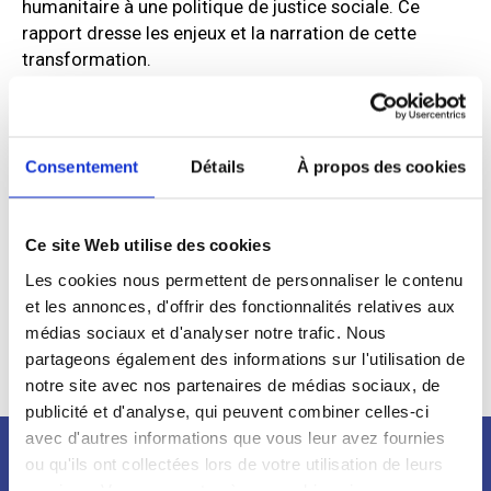
humanitaire à une politique de justice sociale. Ce
rapport dresse les enjeux et la narration de cette
transformation.
The technicalization of the care of homeless people
and its thermometer policy, put to the test by a
collective mobilization : In the winter of 2006-2007, the
Consentement
Détails
À propos des cookies
action of the Children of Don Quixote led to a turning
point in the care of homeless people, moving from a
humanitarian response to a policy of social justice.
Ce site Web utilise des cookies
This report outlines the issues and the narrative of this
Les cookies nous permettent de personnaliser le contenu
transformation.
et les annonces, d'offrir des fonctionnalités relatives aux
médias sociaux et d'analyser notre trafic. Nous
partageons également des informations sur l'utilisation de
Télécharger le rapport
notre site avec nos partenaires de médias sociaux, de
publicité et d'analyse, qui peuvent combiner celles-ci
avec d'autres informations que vous leur avez fournies
ou qu'ils ont collectées lors de votre utilisation de leurs
services. Vous consentez à nos cookies si vous