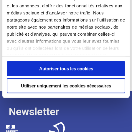
(Guillaume Chéruy et Marie Lazzaroni). Le texte
et les annonces, d'offrir des fonctionnalités relatives aux
s’intitule
« Levier des politiques d’hébergement
médias sociaux et d'analyser notre trafic. Nous
des sans-abri, l’urgence génère la saturation »
. Il
partageons également des informations sur l'utilisation de
notre site avec nos partenaires de médias sociaux, de
a été publié dans le Cercle des économistes,
publicité et d'analyse, qui peuvent combiner celles-ci
cahier des rencontres d’Aix « Faire des choix »
avec d'autres informations que vous leur avez fournies
(p. 93 – 104).
ou qu'ils ont collectées lors de votre utilisation de leurs
services. Vous consentez à nos cookies si vous
A lire
ici
: ou à télécharger ci-dessous
continuez à utiliser notre site Web.
Autoriser tous les cookies
Accéder à la tribune
Utiliser uniquement les cookies nécessaires
Newsletter