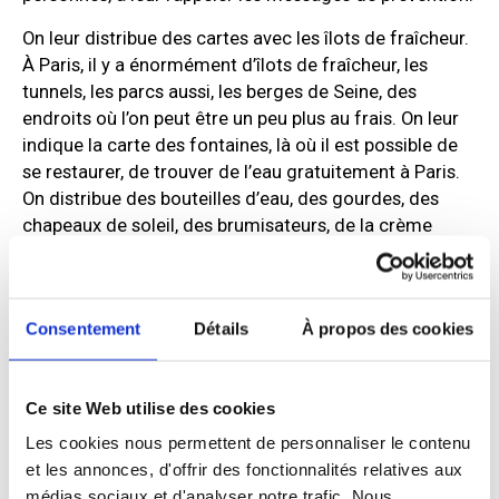
On leur distribue des cartes avec les îlots de fraîcheur.
À Paris, il y a énormément d’îlots de fraîcheur, les
tunnels, les parcs aussi, les berges de Seine, des
endroits où l’on peut être un peu plus au frais. On leur
indique la carte des fontaines, là où il est possible de
se restaurer, de trouver de l’eau gratuitement à Paris.
On distribue des bouteilles d’eau, des gourdes, des
chapeaux de soleil, des brumisateurs, de la crème
solaire et quand c’est possible, des vêtements clairs,
amples : tout ce dont on a tous besoin en ce moment
pour résister à la chaleur.
Consentement
Détails
À propos des cookies
Vous avez une idée du nombre de personnes que vous
Ce site Web utilise des cookies
avez pu aider depuis ces derniers jours ?
Les cookies nous permettent de personnaliser le contenu
V.B :
C’est difficile de vous donner un chiffre précis. On
et les annonces, d'offrir des fonctionnalités relatives aux
estime qu’il y a près de 2 600 personnes en situation de
médias sociaux et d'analyser notre trafic. Nous