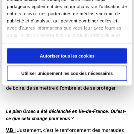
rue à Paris. En tout cas, c’est ce que nous disait le
partageons également des informations sur l'utilisation de
dernier décompte de la Nuit de la solidarité. Tous les
notre site avec nos partenaires de médias sociaux, de
jours, il y a plusieurs centaines de personnes qui sont
publicité et d'analyse, qui peuvent combiner celles-ci
rencontrées par les maraudes. Et puis il y a plusieurs
avec d'autres informations que vous leur avez fournies
autres centaines de personnes qui se rendent dans les
ou qu'ils ont collectées lors de votre utilisation de leurs
accueils de jour qui ont étendu leurs horaires.
services. Vous consentez à nos cookies si vous
continuez à utiliser notre site Web.
Ça fait beaucoup de monde. Mais ce n’est sans doute
Autoriser tous les cookies
pas vraiment « tout le monde ». On a aussi besoin que
les passants, les citoyens qui croisent des personnes
Utiliser uniquement les cookies nécessaires
sans domicile fixe dans la rue relaient aussi les
messages de prévention. Les messages qui rappellent
de boire, de se mettre à l’ombre et de se protéger.
Le plan Orsec a été déclenché en Ile-de-France. Qu’est-
ce que cela change pour vous ?
V.B :
Justement, c’est le renforcement des maraudes