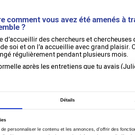
re comment vous avez été amenés à tr
emble ?
e d’accueillir des chercheurs et chercheuses
 de soi et on l’a accueillie avec grand plaisir.
hangé régulièrement pendant plusieurs mois.
rmelle après les entretiens que tu avais (Jul
as aussi participé à quelques réunions d’équi
parler sur le la Halte Femme Hotel de Ville, c
 sur son sujet de thèse.
Détails
rs de ma première venue à la Halte quand elle 
ies
e. Effectivement, c’était plutôt des convers
e personnaliser le contenu et les annonces, d'offrir des fonctio