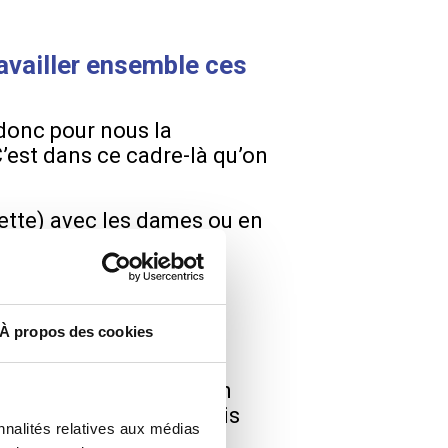
availler ensemble ces
 donc pour nous la
 C’est dans ce cadre-là qu’on
iette) avec les dames ou en
pe.
’était plutôt des
À propos des cookies
était déplacée en raison
ations informelles, mais
nnalités relatives aux médias