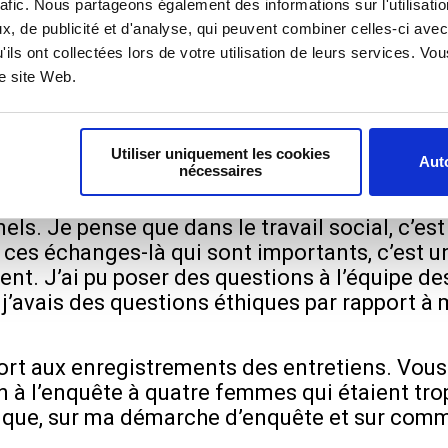
rafic. Nous partageons également des informations sur l'utilisati
semble c’était l’instance éthique que tu as so
, de publicité et d'analyse, qui peuvent combiner celles-ci avec
'ils ont collectées lors de votre utilisation de leurs services. V
articipation à l’instance, ça c’était notre trav
re site Web.
e intervention lors d’une conférence en inter
thème de la protection de soi des personnes.
Utiliser uniquement les cookies
Auto
nécessaires
ance éthique et conférence) qu’on a travaill
. Je pense que dans le travail social, c’est s
ces échanges-là qui sont importants, c’est un 
ent. J’ai pu poser des questions à l’équipe des
n, j’avais des questions éthiques par rapport 
rt aux enregistrements des entretiens. Vous 
n à l’enquête à quatre femmes qui étaient tr
hique, sur ma démarche d’enquête et sur comm