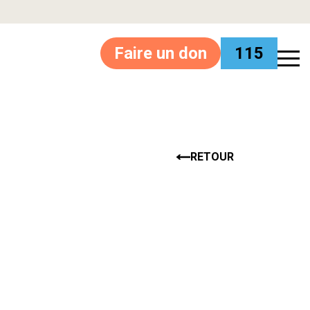
Faire un don
115
RETOUR