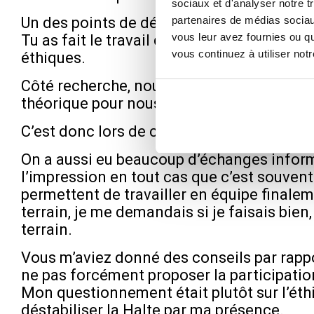
sociaux et d'analyser notre t
Un des points de départ de notre travail en
partenaires de médias sociaux
vous leur avez fournies ou qu
Tu as fait le travail de préparation et de p
vous continuez à utiliser not
éthiques.
Côté recherche, nous avons fait une doubl
théorique pour nous et qui portait sur le 
C’est donc lors de ces deux moments (inst
On a aussi eu beaucoup d’échanges informels
l’impression en tout cas que c’est souvent 
permettent de travailler en équipe finalem
terrain, je me demandais si je faisais bie
terrain.
Vous m’aviez donné des conseils par rappo
ne pas forcément proposer la participatio
Mon questionnement était plutôt sur l’ét
déstabiliser la Halte par ma présence.