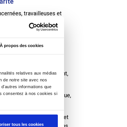
arité
ernées, travailleuses et
uire des réponses adaptées
nts dispositifs d’accueil.
À propos des cookies
es 60 participant·es en
aitées : l’accès au logement,
nnalités relatives aux médias
on de notre site avec nos
 d'autres informations que
ous consentez à nos cookies si
erviennent sur la thématique,
 à chacun·e de s’exprimer et
riser tous les cookies
t DIHAL, DIPLP et ARS, dans