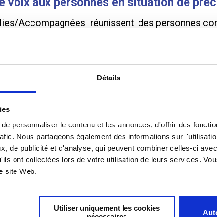
 voix aux personnes en situation de préc
lies/Accompagnées réunissent des personnes conc
·es institutionnels, avec pour objectif de co-constr
ation des personnes prises en charge par les différe
Détails
rvice des personnes concernées
an en plénière autour de thématiques choisies par l
ies
’inclusion dans la société française, ont ainsi été tr
e personnaliser le contenu et les annonces, d'offrir des fonctio
rafic. Nous partageons également des informations sur l'utilisati
parcours.
, de publicité et d'analyse, qui peuvent combiner celles-ci avec
'ils ont collectées lors de votre utilisation de leurs services. V
ssociations, institutions, personnes concernées) int
re site Web.
sonnes concernées travaillent sur le sujet.
es de travail, restitutions collectives permettent
Utiliser uniquement les cookies
Auto
 transmises aux tutelles de l’instance, notammen
nécessaires