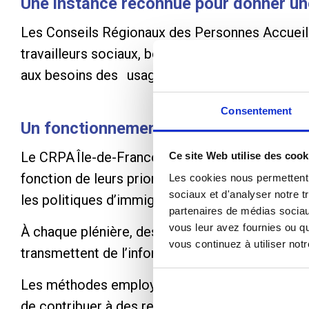
Une instance reconnue pour donner une
Les Conseils Régionaux des Personnes Accueil
travailleurs sociaux, bénévoles et représentant
aux besoins des usagers et d’assurer la particip
Consentement
Un fonctionnement participatif au se
Le CRPA Île-de-France se réunit quatre fois par 
Ce site Web utilise des cook
fonction de leurs priorités. En 2025, en plus de l
Les cookies nous permettent d
sociaux et d'analyser notre t
les politiques d’immigration et les ruptures de 
partenaires de médias sociaux
vous leur avez fournies ou qu
À chaque plénière, des expert·es (chercheurs, a
vous continuez à utiliser not
transmettent de l’information, avant que les per
Les méthodes employées : échanges libres, group
de contribuer à des recommandations concrètes