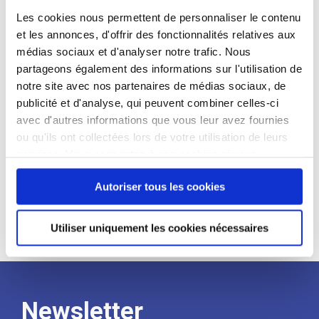
études en sciences sociales et de
Les cookies nous permettent de personnaliser le contenu
l’ENSAE Paris, elle a débuté sa carrière
et les annonces, d'offrir des fonctionnalités relatives aux
en 2011 au Ministère du travail, au sein
médias sociaux et d'analyser notre trafic. Nous
du service statistique ministériel (Dares
partageons également des informations sur l'utilisation de
– ministère du Travail).
notre site avec nos partenaires de médias sociaux, de
Elle a ensuite fait l’essentiel de sa
publicité et d'analyse, qui peuvent combiner celles-ci
carrière à la Direction générale du Trésor
avec d'autres informations que vous leur avez fournies
(French Treasury) (2014-2022), occupant
ou qu'ils ont collectées lors de votre utilisation de leurs
plusieurs postes dans le champ des
services. Vous consentez à nos cookies si vous
politiques sociales, des politiques
continuez à utiliser notre site Web.
Autoriser tous les cookies
sectorielles et du financement de
l’économie.
Utiliser uniquement les cookies nécessaires
Newsletter