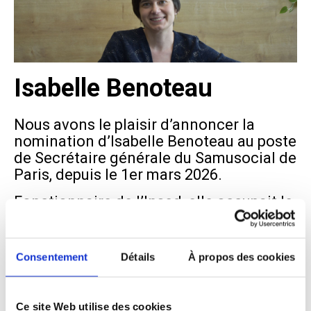
Isabelle Benoteau
Nous avons le plaisir d’annoncer la
nomination d’Isabelle Benoteau au poste
de Secrétaire générale du Samusocial de
Paris, depuis le 1er mars 2026.
Fonctionnaire de l’Insed, elle occupait le
poste d’inspectrice des affaires sociales
(Inspection générale des affaires
sociales – Igas) depuis fin 2022.
Consentement
Détails
À propos des cookies
Ancienne élève de l’École normale
supérieure Normale Supérieure,
diplômée de l’EHESS – École des hautes
Ce site Web utilise des cookies