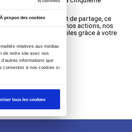
ux de vous dévoiler la cinquième
magazine donateurs.
À propos des cookies
pace d’information et de partage, ce
pose un éclairage sur nos actions, nos
 projets rendus possibles grâce à votre
nnalités relatives aux médias
on de notre site avec nos
 d'autres informations que
sixième édition
ous consentez à nos cookies si
riser tous les cookies