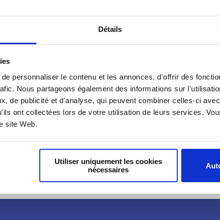
Nous sommes heure
édition de notre 
Détails
Pensé comme un es
magazine vous pro
engagements et les
ies
soutien.
e personnaliser le contenu et les annonces, d'offrir des fonctio
rafic. Nous partageons également des informations sur l'utilisati
, de publicité et d'analyse, qui peuvent combiner celles-ci avec
Retrouvez cette 
'ils ont collectées lors de votre utilisation de leurs services. V
re site Web.
Utiliser uniquement les cookies
Auto
nécessaires