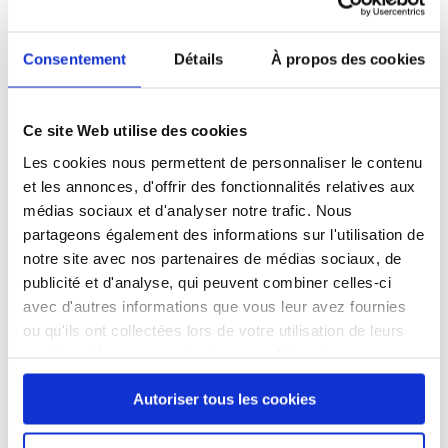
de prévention et de santé sexuelle destinés aux
femmes.
Consentement
Détails
À propos des cookies
Par ailleurs, de nombreuses actions sont menées en
faveur des femmes, tout au long de l’année.
Découvrez les
témoignages
de
Marie Lazzaroni,
Ce site Web utilise des cookies
responsable Promotion de l’égalité
, et de
Maëlle
Les cookies nous permettent de personnaliser le contenu
Prioux, responsable projets santé
au Pôle médical et
et les annonces, d'offrir des fonctionnalités relatives aux
soins.
médias sociaux et d'analyser notre trafic. Nous
partageons également des informations sur l'utilisation de
Enfin, parce qu’aujourd’hui, il semble plus que
notre site avec nos partenaires de médias sociaux, de
nécessaire que les femmes sans abri puissent faire
publicité et d'analyse, qui peuvent combiner celles-ci
entendre leur voix et leurs réalités, le Samusocial de
avec d'autres informations que vous leur avez fournies
Paris met à jour son
manifeste
et formule 5
ou qu'ils ont collectées lors de votre utilisation de leurs
propositions pour répondre dignement aux besoins
services. Vous consentez à nos cookies si vous
des femmes sans abri :
retrouvez le manifeste en
continuez à utiliser notre site Web.
cliquant ici
Autoriser tous les cookies