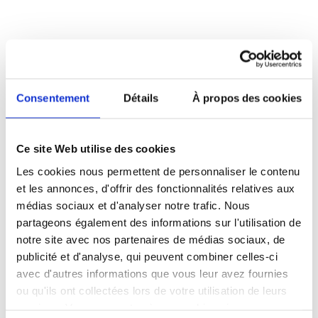
L’action des maraudes en chiffres
Consentement
Détails
À propos des cookies
Plus que jamais, face au nombre
grandissant de demandes, nos équipes
Ce site Web utilise des cookies
de maraudes sont allées à la rencontre
d’un grand nombre de personnes à la
Les cookies nous permettent de personnaliser le contenu
rue.
et les annonces, d'offrir des fonctionnalités relatives aux
médias sociaux et d'analyser notre trafic. Nous
partageons également des informations sur l'utilisation de
notre site avec nos partenaires de médias sociaux, de
Près de 34 000 déplacements, dont plus
publicité et d'analyse, qui peuvent combiner celles-ci
de
15 000 sur signalements de
avec d'autres informations que vous leur avez fournies
particuliers
ou partenaires,
plus de 2 000
ou qu'ils ont collectées lors de votre utilisation de leurs
duvets distribués
… nos maraudes
services. Vous consentez à nos cookies si vous
restent mobilisées
365 jours/an,