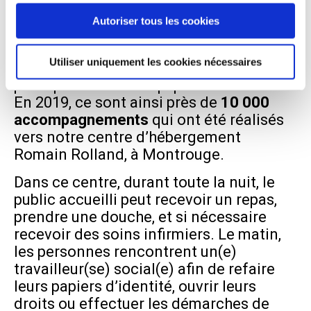
continuez à utiliser notre site Web.
renforcées durant l’hiver
. Proposer aux
Autoriser tous les cookies
personnes vivant dans la rue une mise à
l’abri pour la nuit, en fonction des places
Utiliser uniquement les cookies nécessaires
disponibles, figure parmi les missions
principales de nos équipes de maraude.
En 2019, ce sont ainsi près de
10 000
accompagnements
qui ont été réalisés
vers notre centre d’hébergement
Romain Rolland, à Montrouge.
Dans ce centre, durant toute la nuit, le
public accueilli peut recevoir un repas,
prendre une douche, et si nécessaire
recevoir des soins infirmiers. Le matin,
les personnes rencontrent un(e)
travailleur(se) social(e) afin de refaire
leurs papiers d’identité, ouvrir leurs
droits ou effectuer les démarches de