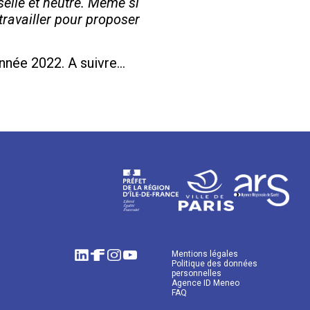
selle et neutre. Même si
 travailler pour proposer
’année 2022. A suivre…
Mentions légales
Politique des données
personnelles
Agence ID Meneo
FAQ