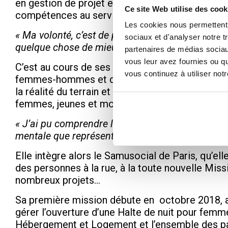
en gestion de projet et en sciences politiques, 
Ce site Web utilise des cook
compétences au service des personnes précaire
Les cookies nous permettent d
« Ma volonté, c’est de participer à l’améliorati
sociaux et d'analyser notre t
quelque chose de mieux avec elles. »
partenaires de médias sociaux
vous leur avez fournies ou qu
C’est au cours de ses études que Marie se forge
vous continuez à utiliser not
femmes-hommes et de discriminations. Bénévole
la réalité du terrain et se confronte aux questi
femmes, jeunes et moins jeunes, souvent victim
« J’ai pu comprendre la manière dont leurs jour
mentale que représentait la vie à la rue pour ce
Elle intègre alors le Samusocial de Paris, qu’
des personnes à la rue, à la toute nouvelle Miss
nombreux projets…
Sa première mission débute en octobre 2018, al
gérer l’ouverture d’une Halte de nuit pour femm
Hébergement et Logement et l’ensemble des parti