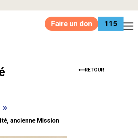
Faire un don
115
é
RETOUR
»
lité, ancienne Mission