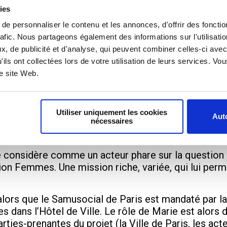
Marie entre dans la vie active avec l’envie de mettr
ies
s et plus particulièrement des femmes :
e personnaliser le contenu et les annonces, d'offrir des fonctio
on de leur situation et de l’accompagnement qu’on le
rafic. Nous partageons également des informations sur l'utilisati
, de publicité et d'analyse, qui peuvent combiner celles-ci avec
'ils ont collectées lors de votre utilisation de leurs services. V
 une opinion plus construite sur les questions de ge
re site Web.
 dans un accueil de jour dédié aux femmes à Gren
ons du sans-abrisme féminin. Elle découvre la plural
es de violences.
Utiliser uniquement les cookies
Auto
nécessaires
nées étaient rythmées. Je me suis rendue compte de 
s femmes. »
elle considère comme un acteur phare sur la questi
ion Femmes. Une mission riche, variée, qui lui perm
ors que le Samusocial de Paris est mandaté par la
es dans l’Hôtel de Ville. Le rôle de Marie est alor
es-prenantes du projet (la Ville de Paris, les acteu