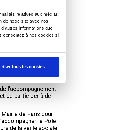
e son énergie et ses
nnalités relatives aux médias
ur propose pour envisager
on de notre site avec nos
 d'autres informations que
ous consentez à nos cookies si
nre, d’inégalités
oble, elle expérimente
ité des parcours de ces
riser tous les cookies
la lourdeur de la charge
on de l’accompagnement
et de participer à de
 Mairie de Paris pour
s d’accompagner le Pôle
rs de la veille sociale