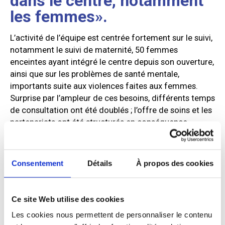
dans le centre, notamment
les femmes».
L’activité de l’équipe est centrée fortement sur le suivi,
notamment le suivi de maternité, 50 femmes
enceintes ayant intégré le centre depuis son ouverture,
ainsi que sur les problèmes de santé mentale,
importants suite aux violences faites aux femmes.
Surprise par l’ampleur de ces besoins, différents temps
de consultation ont été doublés ; l’offre de soins et les
partenariats ont été structurés en conséquence.
Pour s’occuper des femmes enceintes et des jeunes
mères, plusieurs acteurs interviennent dans le centre.
Consentement
Détails
À propos des cookies
La PMI 75 est présente 3 demies journées par semaine
pour la coordination des parcours de soins des
femmes enceintes. Pédiatres du monde, deux fois par
Ce site Web utilise des cookies
semaine, réalisent les bilans santé pour tous les
enfants, vaccinent, et remettent un carnet de santé.
Les cookies nous permettent de personnaliser le contenu