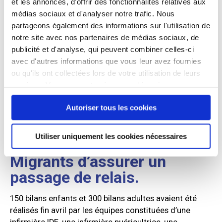
Deux fois par semaine, Gynéco sans frontière assure
et les annonces, d'offrir des fonctionnalités relatives aux
un suivi gynécologique des femmes ainsi que les
médias sociaux et d'analyser notre trafic. Nous
échographies de datation. Un partenariat avec l’hôpital
partageons également des informations sur l'utilisation de
de la Pitié Salpêtrière devrait prochainement améliorer
notre site avec nos partenaires de médias sociaux, de
les inscriptions en maternité, difficiles compte tenu de
publicité et d'analyse, qui peuvent combiner celles-ci
la saturation du le réseau parisien et de proximité.
avec d'autres informations que vous leur avez fournies
ou qu'ils ont collectées lors de votre utilisation de leurs
Le temps court de prise en
services. Vous consentez à nos cookies si vous
charge des familles
continuez à utiliser notre site Web.
Autoriser tous les cookies
orientées en CAO ou CADA
après un à deux mois de
Utiliser uniquement les cookies nécessaires
séjour impose à la Mission
Migrants d’assurer un
passage de relais.
150 bilans enfants et 300 bilans adultes avaient été
réalisés fin avril par les équipes constituées d’une