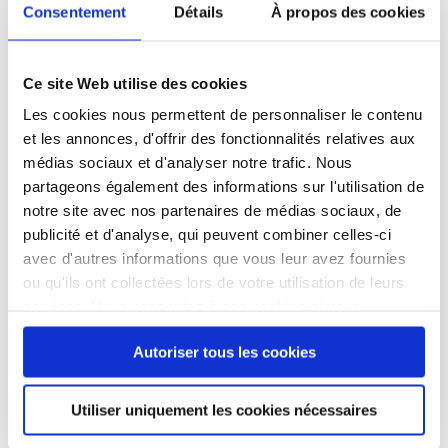
élément important de la veille sociale concernant les
Consentement
Détails
À propos des cookies
personnes sans abri. Ce décompte n’est pas une
intervention sociale, mais une « photographie », à un
instant donné, du nombre de personnes à la rue sur un
Ce site Web utilise des cookies
territoire délimité à Paris intra-muros et de suivre ces
Les cookies nous permettent de personnaliser le contenu
données, années après années. Ce décompte de nuit,
et les annonces, d'offrir des fonctionnalités relatives aux
n’a pas seulement été réalisé sur l’ensemble du
médias sociaux et d'analyser notre trafic. Nous
territoire parisien puisqu’une trentaine de villes de la
partageons également des informations sur l'utilisation de
métropole du Grand Paris, dont dix nouvelles
notre site avec nos partenaires de médias sociaux, de
communes, se sont associées à l’initiative cette année.
publicité et d'analyse, qui peuvent combiner celles-ci
L’initiative continue également de s’étendre à l’échelle
avec d'autres informations que vous leur avez fournies
nationale.
ou qu'ils ont collectées lors de votre utilisation de leurs
services. Vous consentez à nos cookies si vous
Les premiers résultats
continuez à utiliser notre site Web.
3492 personnes
ont été comptabilisées à Paris lors
Autoriser tous les cookies
de cette édition, l’année dernière 3 015 sans-abri
avaient été dénombrés, la hausse de leur nombre est
Utiliser uniquement les cookies nécessaires
donc, en 2024, de 477 personnes, soit 16 %.