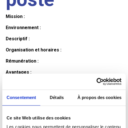
Mission :
Environnement :
Descriptif :
Organisation et horaires :
Rémunération :
Avantages :
Profil du
Consentement
Détails
À propos des cookies
candidat
Ce site Web utilise des cookies
Qualifications et diplômes :
Les cookies nous permettent de personnaliser le contenu