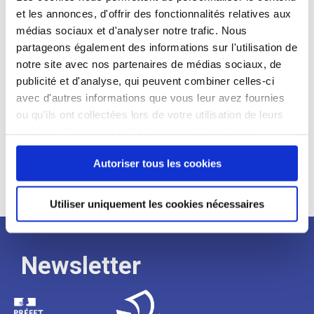
et les annonces, d'offrir des fonctionnalités relatives aux
Profil recherché :
médias sociaux et d'analyser notre trafic. Nous
partageons également des informations sur l'utilisation de
Expérience :
notre site avec nos partenaires de médias sociaux, de
Processus
publicité et d'analyse, qui peuvent combiner celles-ci
avec d'autres informations que vous leur avez fournies
ou qu'ils ont collectées lors de votre utilisation de leurs
de
services. Vous consentez à nos cookies si vous
continuez à utiliser notre site Web.
recrutement
Autoriser tous les cookies
Utiliser uniquement les cookies nécessaires
Newsletter