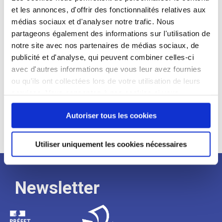
et les annonces, d'offrir des fonctionnalités relatives aux
Profil recherché :
médias sociaux et d'analyser notre trafic. Nous
partageons également des informations sur l'utilisation de
Expérience :
notre site avec nos partenaires de médias sociaux, de
Processus
publicité et d'analyse, qui peuvent combiner celles-ci
avec d'autres informations que vous leur avez fournies
ou qu'ils ont collectées lors de votre utilisation de leurs
de
services. Vous consentez à nos cookies si vous
continuez à utiliser notre site Web.
recrutement
Autoriser tous les cookies
Utiliser uniquement les cookies nécessaires
Newsletter