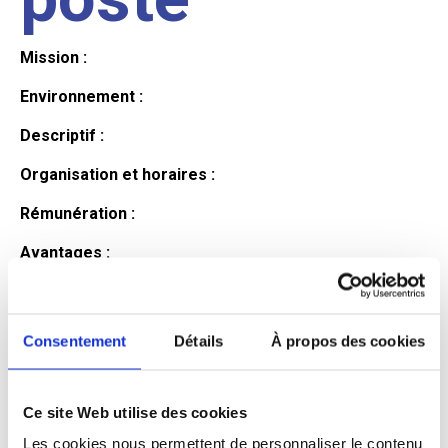
Mission :
Environnement :
Descriptif :
Organisation et horaires :
Rémunération :
Avantages :
Profil du
Consentement
Détails
À propos des cookies
candidat
Ce site Web utilise des cookies
Qualifications et diplômes :
Les cookies nous permettent de personnaliser le contenu