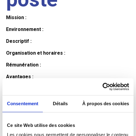
Mission :
Environnement :
Descriptif :
Organisation et horaires :
Rémunération :
Avantages :
Profil du
Consentement
Détails
À propos des cookies
candidat
Ce site Web utilise des cookies
Qualifications et diplômes :
Les cookies nous permettent de personnaliser le contenu