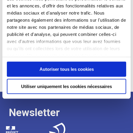
et les annonces, d'offrir des fonctionnalités relatives aux
Profil recherché :
médias sociaux et d'analyser notre trafic. Nous
partageons également des informations sur l'utilisation de
Expérience :
notre site avec nos partenaires de médias sociaux, de
Processus
publicité et d'analyse, qui peuvent combiner celles-ci
avec d'autres informations que vous leur avez fournies
ou qu'ils ont collectées lors de votre utilisation de leurs
de
services. Vous consentez à nos cookies si vous
continuez à utiliser notre site Web.
recrutement
Autoriser tous les cookies
Utiliser uniquement les cookies nécessaires
Newsletter