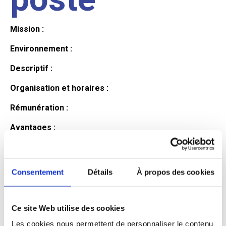
Mission :
Environnement :
Descriptif :
Organisation et horaires :
Rémunération :
Avantages :
Profil du
Consentement
Détails
À propos des cookies
candidat
Ce site Web utilise des cookies
Qualifications et diplômes :
Les cookies nous permettent de personnaliser le contenu