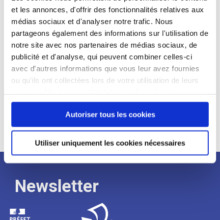
et les annonces, d'offrir des fonctionnalités relatives aux
Profil recherché :
médias sociaux et d'analyser notre trafic. Nous
partageons également des informations sur l'utilisation de
Expérience :
notre site avec nos partenaires de médias sociaux, de
Processus
publicité et d'analyse, qui peuvent combiner celles-ci
avec d'autres informations que vous leur avez fournies
ou qu'ils ont collectées lors de votre utilisation de leurs
de
services. Vous consentez à nos cookies si vous
continuez à utiliser notre site Web.
recrutement
Autoriser tous les cookies
Utiliser uniquement les cookies nécessaires
Newsletter