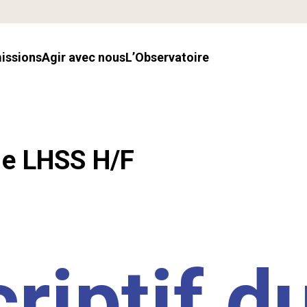
missions
Agir avec nous
l’Observatoire
.e LHSS H/F
riptif d