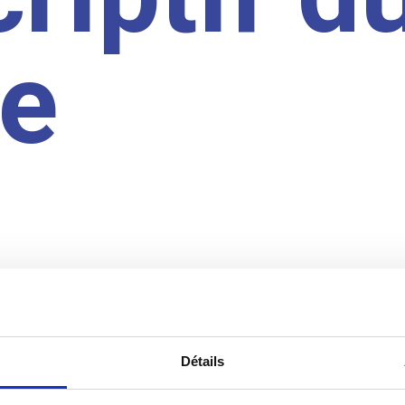
te
Détails