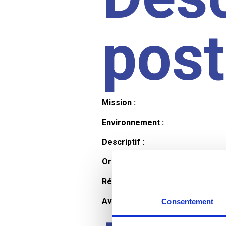
pos
Mission :
Environnement :
Descriptif :
Organisation et horaires :
Rémunération :
Avantages :
Consentement