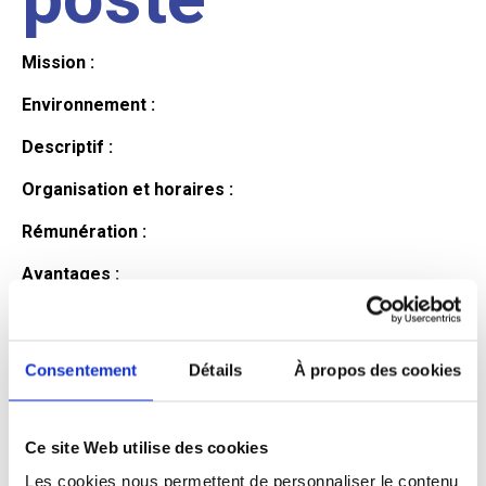
Mission :
Environnement :
Descriptif :
Organisation et horaires :
Rémunération :
Avantages :
Profil du
Consentement
Détails
À propos des cookies
candidat
Ce site Web utilise des cookies
Qualifications et diplômes :
Les cookies nous permettent de personnaliser le contenu