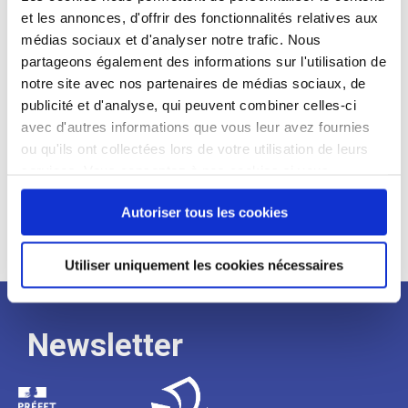
et les annonces, d'offrir des fonctionnalités relatives aux
Profil recherché :
médias sociaux et d'analyser notre trafic. Nous
partageons également des informations sur l'utilisation de
Expérience :
notre site avec nos partenaires de médias sociaux, de
Processus
publicité et d'analyse, qui peuvent combiner celles-ci
avec d'autres informations que vous leur avez fournies
ou qu'ils ont collectées lors de votre utilisation de leurs
de
services. Vous consentez à nos cookies si vous
continuez à utiliser notre site Web.
recrutement
Autoriser tous les cookies
Utiliser uniquement les cookies nécessaires
Newsletter