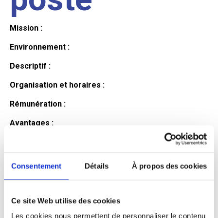
Mission :
Environnement :
Descriptif :
Organisation et horaires :
Rémunération :
Avantages :
Profil du
Consentement
Détails
À propos des cookies
candidat
Ce site Web utilise des cookies
Qualifications et diplômes :
Les cookies nous permettent de personnaliser le contenu