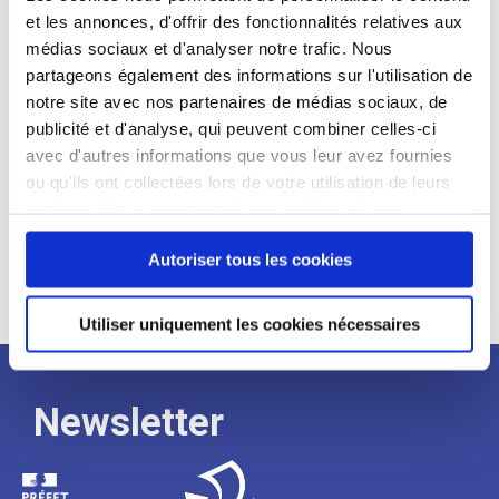
et les annonces, d'offrir des fonctionnalités relatives aux
Profil recherché :
médias sociaux et d'analyser notre trafic. Nous
partageons également des informations sur l'utilisation de
Expérience :
notre site avec nos partenaires de médias sociaux, de
Processus
publicité et d'analyse, qui peuvent combiner celles-ci
avec d'autres informations que vous leur avez fournies
ou qu'ils ont collectées lors de votre utilisation de leurs
de
services. Vous consentez à nos cookies si vous
continuez à utiliser notre site Web.
recrutement
Autoriser tous les cookies
Utiliser uniquement les cookies nécessaires
Newsletter