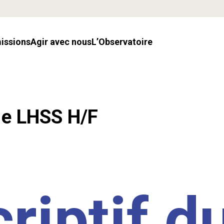
missions
Agir avec nous
l’Observatoire
.e LHSS H/F
riptif d