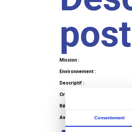
pos
Mission :
Environnement :
Descriptif :
Organisation et horaires :
Rémunération :
Avantages :
Consentement