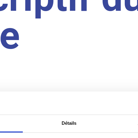
te
Détails