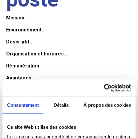
Mission :
Environnement :
Descriptif :
Organisation et horaires :
Rémunération :
Avantages :
Profil du
Consentement
Détails
À propos des cookies
candidat
Ce site Web utilise des cookies
Qualifications et diplômes :
Les cookies nous permettent de personnaliser le contenu