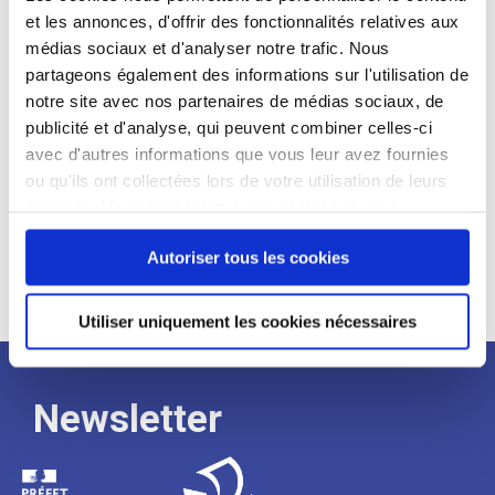
et les annonces, d'offrir des fonctionnalités relatives aux
Profil recherché :
médias sociaux et d'analyser notre trafic. Nous
partageons également des informations sur l'utilisation de
Expérience :
notre site avec nos partenaires de médias sociaux, de
Processus
publicité et d'analyse, qui peuvent combiner celles-ci
avec d'autres informations que vous leur avez fournies
ou qu'ils ont collectées lors de votre utilisation de leurs
de
services. Vous consentez à nos cookies si vous
continuez à utiliser notre site Web.
recrutement
Autoriser tous les cookies
Utiliser uniquement les cookies nécessaires
Newsletter