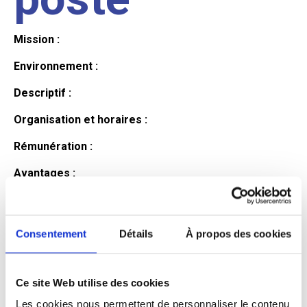
Mission :
Environnement :
Descriptif :
Organisation et horaires :
Rémunération :
Avantages :
Profil du
Consentement
Détails
À propos des cookies
candidat
Ce site Web utilise des cookies
Qualifications et diplômes :
Les cookies nous permettent de personnaliser le contenu