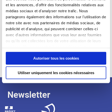
et les annonces, d'offrir des fonctionnalités relatives aux
Profil recherché :
médias sociaux et d'analyser notre trafic. Nous
partageons également des informations sur l'utilisation de
Expérience :
notre site avec nos partenaires de médias sociaux, de
Processus
publicité et d'analyse, qui peuvent combiner celles-ci
avec d'autres informations que vous leur avez fournies
ou qu'ils ont collectées lors de votre utilisation de leurs
de
services. Vous consentez à nos cookies si vous
continuez à utiliser notre site Web.
recrutement
Autoriser tous les cookies
Utiliser uniquement les cookies nécessaires
Newsletter