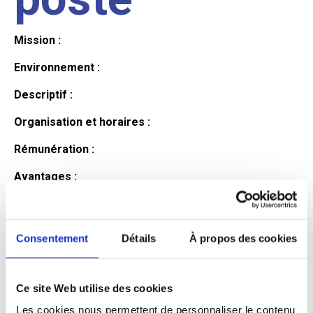
Mission :
Environnement :
Descriptif :
Organisation et horaires :
Rémunération :
Avantages :
Profil du
Consentement
Détails
À propos des cookies
candidat
Ce site Web utilise des cookies
Qualifications et diplômes :
Les cookies nous permettent de personnaliser le contenu