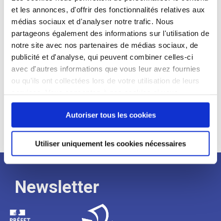
et les annonces, d'offrir des fonctionnalités relatives aux
Profil recherché :
médias sociaux et d'analyser notre trafic. Nous
partageons également des informations sur l'utilisation de
Expérience :
notre site avec nos partenaires de médias sociaux, de
Processus
publicité et d'analyse, qui peuvent combiner celles-ci
avec d'autres informations que vous leur avez fournies
ou qu'ils ont collectées lors de votre utilisation de leurs
de
services. Vous consentez à nos cookies si vous
continuez à utiliser notre site Web.
recrutement
Autoriser tous les cookies
Utiliser uniquement les cookies nécessaires
Newsletter