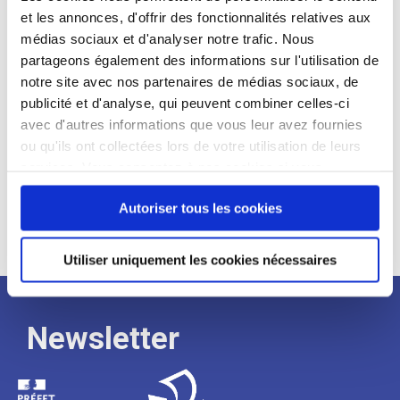
et les annonces, d'offrir des fonctionnalités relatives aux
Profil recherché :
médias sociaux et d'analyser notre trafic. Nous
partageons également des informations sur l'utilisation de
Expérience :
notre site avec nos partenaires de médias sociaux, de
Processus
publicité et d'analyse, qui peuvent combiner celles-ci
avec d'autres informations que vous leur avez fournies
ou qu'ils ont collectées lors de votre utilisation de leurs
de
services. Vous consentez à nos cookies si vous
continuez à utiliser notre site Web.
recrutement
Autoriser tous les cookies
Utiliser uniquement les cookies nécessaires
Newsletter