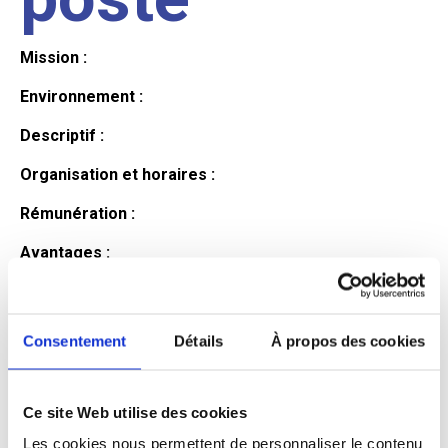
Mission :
Environnement :
Descriptif :
Organisation et horaires :
Rémunération :
Avantages :
Profil du
Consentement
Détails
À propos des cookies
candidat
Ce site Web utilise des cookies
Qualifications et diplômes :
Les cookies nous permettent de personnaliser le contenu