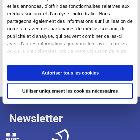
et les annonces, d'offrir des fonctionnalités relatives aux
Profil recherché :
médias sociaux et d'analyser notre trafic. Nous
partageons également des informations sur l'utilisation de
Expérience :
notre site avec nos partenaires de médias sociaux, de
Processus
publicité et d'analyse, qui peuvent combiner celles-ci
avec d'autres informations que vous leur avez fournies
ou qu'ils ont collectées lors de votre utilisation de leurs
de
services. Vous consentez à nos cookies si vous
continuez à utiliser notre site Web.
recrutement
Autoriser tous les cookies
Utiliser uniquement les cookies nécessaires
Newsletter