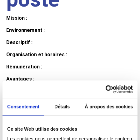
Mission :
Environnement :
Descriptif :
Organisation et horaires :
Rémunération :
Avantages :
Profil du
Consentement
Détails
À propos des cookies
candidat
Ce site Web utilise des cookies
Qualifications et diplômes :
Les cookies nous permettent de personnaliser le contenu