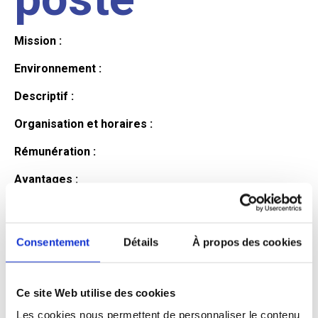
Mission :
Environnement :
Descriptif :
Organisation et horaires :
Rémunération :
Avantages :
Profil du
Consentement
Détails
À propos des cookies
candidat
Ce site Web utilise des cookies
Qualifications et diplômes :
Les cookies nous permettent de personnaliser le contenu