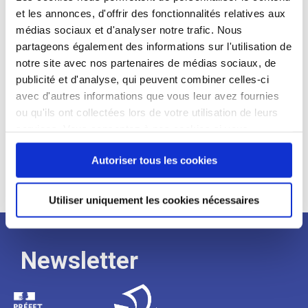
et les annonces, d'offrir des fonctionnalités relatives aux
Profil recherché :
médias sociaux et d'analyser notre trafic. Nous
partageons également des informations sur l'utilisation de
Expérience :
notre site avec nos partenaires de médias sociaux, de
Processus
publicité et d'analyse, qui peuvent combiner celles-ci
avec d'autres informations que vous leur avez fournies
ou qu'ils ont collectées lors de votre utilisation de leurs
de
services. Vous consentez à nos cookies si vous
continuez à utiliser notre site Web.
recrutement
Autoriser tous les cookies
Utiliser uniquement les cookies nécessaires
Newsletter