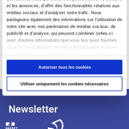
et les annonces, d'offrir des fonctionnalités relatives aux
Profil recherché :
médias sociaux et d'analyser notre trafic. Nous
partageons également des informations sur l'utilisation de
Expérience :
notre site avec nos partenaires de médias sociaux, de
Processus
publicité et d'analyse, qui peuvent combiner celles-ci
avec d'autres informations que vous leur avez fournies
ou qu'ils ont collectées lors de votre utilisation de leurs
de
services. Vous consentez à nos cookies si vous
continuez à utiliser notre site Web.
recrutement
Autoriser tous les cookies
Utiliser uniquement les cookies nécessaires
Newsletter