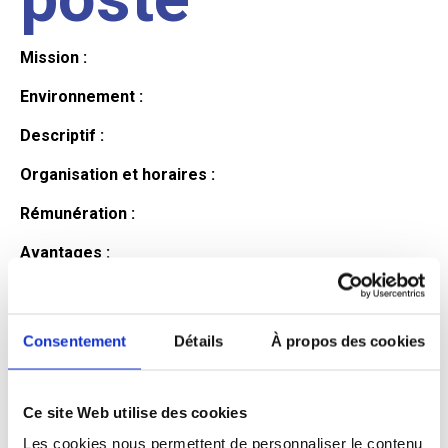
Mission :
Environnement :
Descriptif :
Organisation et horaires :
Rémunération :
Avantages :
Profil du
Consentement
Détails
À propos des cookies
candidat
Ce site Web utilise des cookies
Qualifications et diplômes :
Les cookies nous permettent de personnaliser le contenu