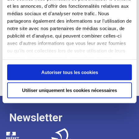
et les annonces, d'offrir des fonctionnalités relatives aux
Profil recherché :
médias sociaux et d'analyser notre trafic. Nous
partageons également des informations sur l'utilisation de
Expérience :
notre site avec nos partenaires de médias sociaux, de
Processus
publicité et d'analyse, qui peuvent combiner celles-ci
avec d'autres informations que vous leur avez fournies
ou qu'ils ont collectées lors de votre utilisation de leurs
de
services. Vous consentez à nos cookies si vous
continuez à utiliser notre site Web.
recrutement
Autoriser tous les cookies
Utiliser uniquement les cookies nécessaires
Newsletter