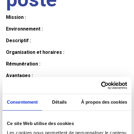
Mission :
Environnement :
Descriptif :
Organisation et horaires :
Rémunération :
Avantages :
Profil du
Consentement
Détails
À propos des cookies
candidat
Ce site Web utilise des cookies
Qualifications et diplômes :
Les cookies nous permettent de personnaliser le contenu