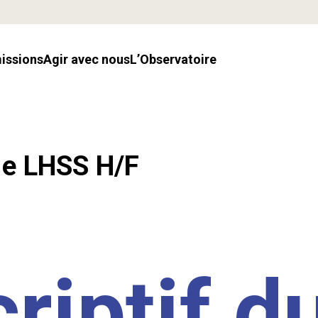
missions
Agir avec nous
l’Observatoire
.e LHSS H/F
riptif d