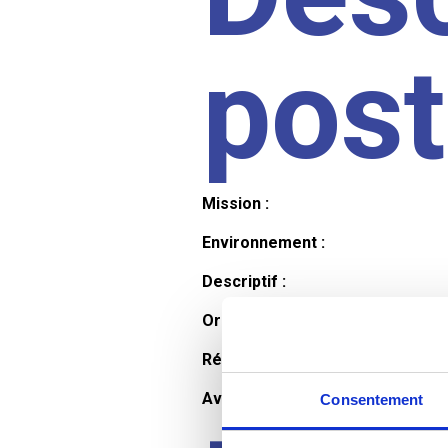
pos
Mission :
Environnement :
Descriptif :
Organisation et horaires :
Rémunération :
Avantages :
Consentement