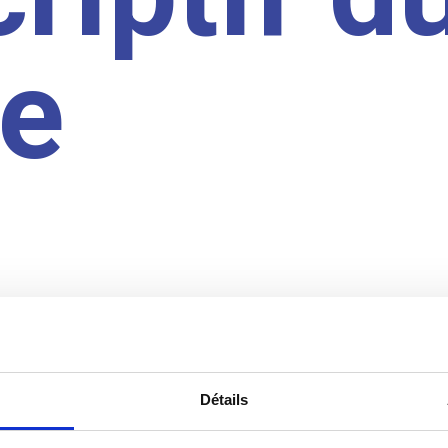
te
Détails