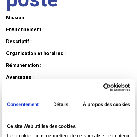
Mission :
Environnement :
Descriptif :
Organisation et horaires :
Rémunération :
Avantages :
Profil du
Consentement
Détails
À propos des cookies
candidat
Ce site Web utilise des cookies
Qualifications et diplômes :
Les cookies nous permettent de personnaliser le contenu