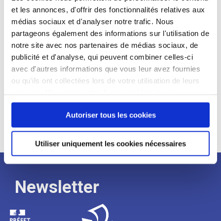
et les annonces, d'offrir des fonctionnalités relatives aux
Profil recherché :
médias sociaux et d'analyser notre trafic. Nous
partageons également des informations sur l'utilisation de
Expérience :
notre site avec nos partenaires de médias sociaux, de
Processus
publicité et d'analyse, qui peuvent combiner celles-ci
avec d'autres informations que vous leur avez fournies
ou qu'ils ont collectées lors de votre utilisation de leurs
de
services. Vous consentez à nos cookies si vous
continuez à utiliser notre site Web.
recrutement
Autoriser tous les cookies
Utiliser uniquement les cookies nécessaires
Newsletter