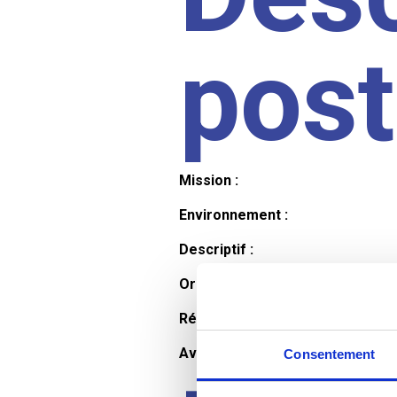
pos
Mission :
Environnement :
Descriptif :
Organisation et horaires :
Rémunération :
Avantages :
Consentement