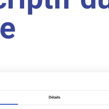
te
Détails