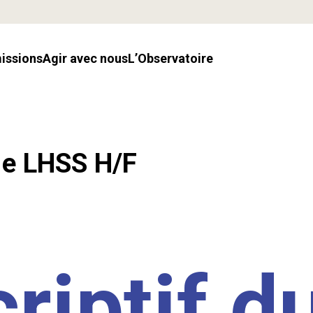
missions
Agir avec nous
l’Observatoire
.e LHSS H/F
riptif d