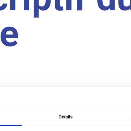
te
Détails