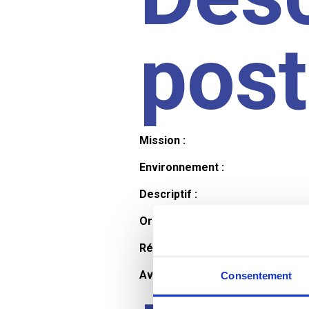
pos
Mission :
Environnement :
Descriptif :
Organisation et horaires :
Rémunération :
Avantages :
Consentement