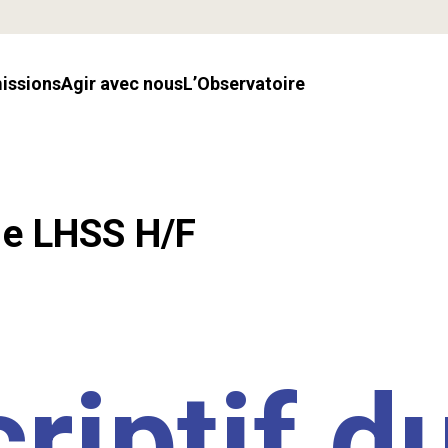
missions
Agir avec nous
l’Observatoire
.e LHSS H/F
riptif d