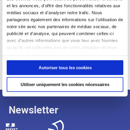
et les annonces, d'offrir des fonctionnalités relatives aux
Profil recherché :
médias sociaux et d'analyser notre trafic. Nous
partageons également des informations sur l'utilisation de
Expérience :
notre site avec nos partenaires de médias sociaux, de
Processus
publicité et d'analyse, qui peuvent combiner celles-ci
avec d'autres informations que vous leur avez fournies
ou qu'ils ont collectées lors de votre utilisation de leurs
de
services. Vous consentez à nos cookies si vous
continuez à utiliser notre site Web.
recrutement
Autoriser tous les cookies
Utiliser uniquement les cookies nécessaires
Newsletter