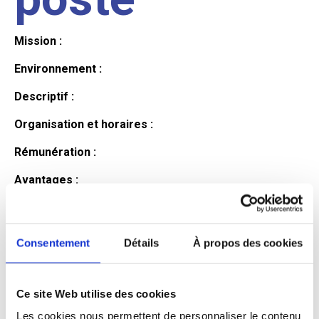
Mission :
Environnement :
Descriptif :
Organisation et horaires :
Rémunération :
Avantages :
Profil du
Consentement
Détails
À propos des cookies
candidat
Ce site Web utilise des cookies
Qualifications et diplômes :
Les cookies nous permettent de personnaliser le contenu