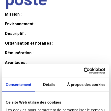
Mission :
Environnement :
Descriptif :
Organisation et horaires :
Rémunération :
Avantages :
Profil du
Consentement
Détails
À propos des cookies
candidat
Ce site Web utilise des cookies
Qualifications et diplômes :
Les cookies nous permettent de personnaliser le contenu