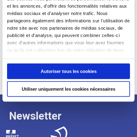
et les annonces, d'offrir des fonctionnalités relatives aux
Profil recherché :
médias sociaux et d'analyser notre trafic. Nous
partageons également des informations sur l'utilisation de
Expérience :
notre site avec nos partenaires de médias sociaux, de
Processus
publicité et d'analyse, qui peuvent combiner celles-ci
avec d'autres informations que vous leur avez fournies
ou qu'ils ont collectées lors de votre utilisation de leurs
de
services. Vous consentez à nos cookies si vous
continuez à utiliser notre site Web.
recrutement
Autoriser tous les cookies
Utiliser uniquement les cookies nécessaires
Newsletter