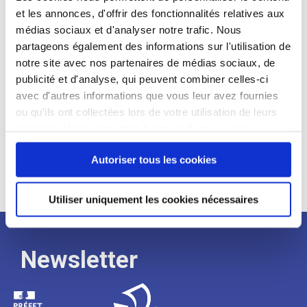
et les annonces, d'offrir des fonctionnalités relatives aux
Profil recherché :
médias sociaux et d'analyser notre trafic. Nous
partageons également des informations sur l'utilisation de
Expérience :
notre site avec nos partenaires de médias sociaux, de
Processus
publicité et d'analyse, qui peuvent combiner celles-ci
avec d'autres informations que vous leur avez fournies
ou qu'ils ont collectées lors de votre utilisation de leurs
de
services. Vous consentez à nos cookies si vous
continuez à utiliser notre site Web.
recrutement
Autoriser tous les cookies
Utiliser uniquement les cookies nécessaires
Newsletter