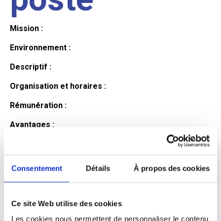
Mission :
Environnement :
Descriptif :
Organisation et horaires :
Rémunération :
Avantages :
Profil du
Consentement
Détails
À propos des cookies
candidat
Ce site Web utilise des cookies
Qualifications et diplômes :
Les cookies nous permettent de personnaliser le contenu