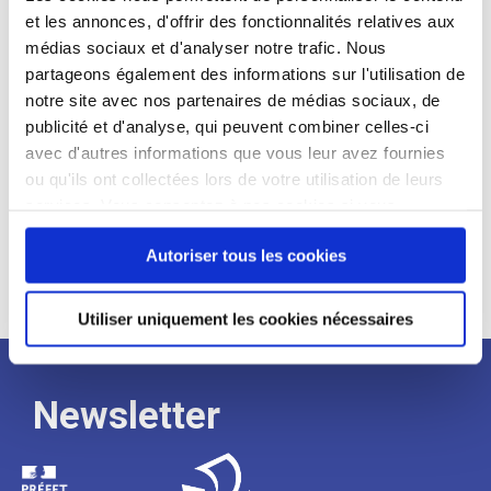
et les annonces, d'offrir des fonctionnalités relatives aux
Profil recherché :
médias sociaux et d'analyser notre trafic. Nous
partageons également des informations sur l'utilisation de
Expérience :
notre site avec nos partenaires de médias sociaux, de
Processus
publicité et d'analyse, qui peuvent combiner celles-ci
avec d'autres informations que vous leur avez fournies
ou qu'ils ont collectées lors de votre utilisation de leurs
de
services. Vous consentez à nos cookies si vous
continuez à utiliser notre site Web.
recrutement
Autoriser tous les cookies
Utiliser uniquement les cookies nécessaires
Newsletter