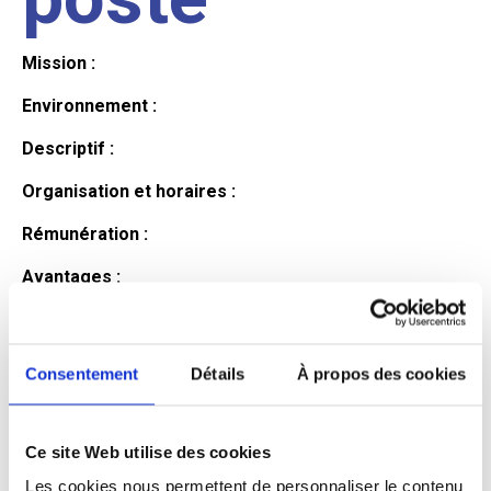
Mission :
Environnement :
Descriptif :
Organisation et horaires :
Rémunération :
Avantages :
Profil du
Consentement
Détails
À propos des cookies
candidat
Ce site Web utilise des cookies
Qualifications et diplômes :
Les cookies nous permettent de personnaliser le contenu