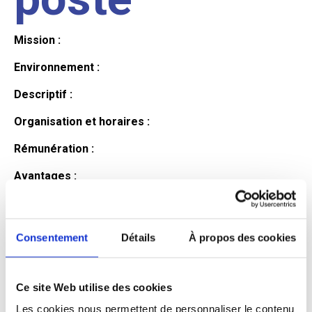
Mission :
Environnement :
Descriptif :
Organisation et horaires :
Rémunération :
Avantages :
Profil du
Consentement
Détails
À propos des cookies
candidat
Ce site Web utilise des cookies
Qualifications et diplômes :
Les cookies nous permettent de personnaliser le contenu