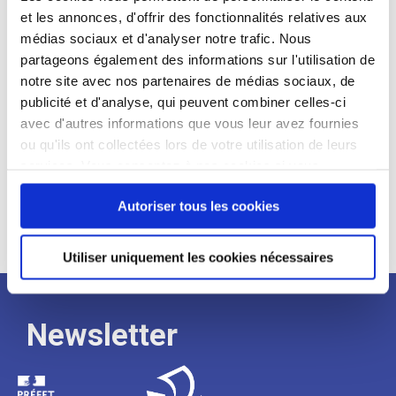
et les annonces, d'offrir des fonctionnalités relatives aux
Profil recherché :
médias sociaux et d'analyser notre trafic. Nous
partageons également des informations sur l'utilisation de
Expérience :
notre site avec nos partenaires de médias sociaux, de
Processus
publicité et d'analyse, qui peuvent combiner celles-ci
avec d'autres informations que vous leur avez fournies
ou qu'ils ont collectées lors de votre utilisation de leurs
de
services. Vous consentez à nos cookies si vous
continuez à utiliser notre site Web.
recrutement
Autoriser tous les cookies
Utiliser uniquement les cookies nécessaires
Newsletter